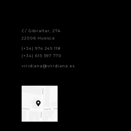
C/ Gibraltar, 27A
22006 Huesca
(+34) 974 245 118
(+34) 615 597 770
viridiana@viridiana.es