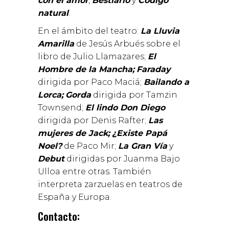
con el amor
,
Bestiario
y
Código
natural
.
En el ámbito del teatro:
La Lluvia
Amarilla
de Jesús Arbués sobre el
libro de Julio Llamazares;
El
Hombre de la Mancha;
Faraday
dirigida por Paco Maciá;
Bailando a
Lorca;
Gorda
dirigida por Tamzin
Townsend;
El lindo Don Diego
dirigida por Denis Rafter;
Las
mujeres de Jack;
¿Existe Papá
Noel?
de Paco Mir;
La Gran Vía
y
Debut
dirigidas por Juanma Bajo
Ulloa entre otras. También
interpreta zarzuelas en teatros de
España y Europa.
Contacto: