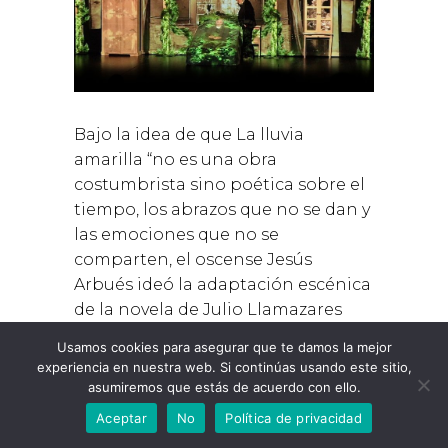
Bajo la idea de que La lluvia
amarilla “no es una obra
costumbrista sino poética sobre el
tiempo, los abrazos que no se dan y
las emociones que no se
comparten, el oscense Jesús
Arbués ideó la adaptación escénica
de la novela de Julio Llamazares
(precursora del concepto de la
Usamos cookies para asegurar que te damos la mejor
España vacía tan en boga en la
experiencia en nuestra web. Si continúas usando este sitio,
actualidad)
asumiremos que estás de acuerdo con ello.
Aceptar
No
Política de privacidad
LEER MÁS