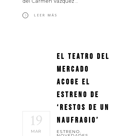
del Carmen Vázquez
LEER MÁS
El Teatro del
Mercado
acoge el
estreno de
‘Restos de un
19
naufragio’
MAR
ESTRENO
,
NOVEDADES