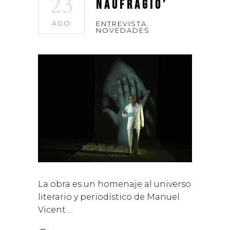
23
naufragio’
AGO
ENTREVISTA
,
NOVEDADES
La obra es un homenaje al universo
literario y periodístico de Manuel
Vicent