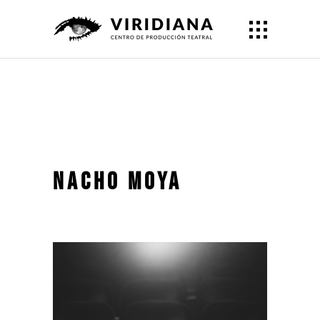
Nacho Moya