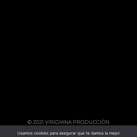
(+34) 974 245 118
(+34) 615 597 770
viridiana@viridiana.es
© 2021 VIRIDIANA PRODUCCIÓN
TEATRAL. TODOS LOS DERECHOS
Usamos cookies para asegurar que te damos la mejor