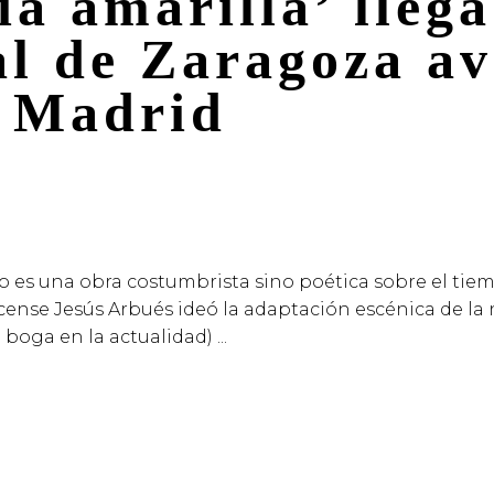
ia amarilla’ llega
al de Zaragoza av
n Madrid
S
“no es una obra costumbrista sino poética sobre el tiem
ense Jesús Arbués ideó la adaptación escénica de la 
 boga en la actualidad)