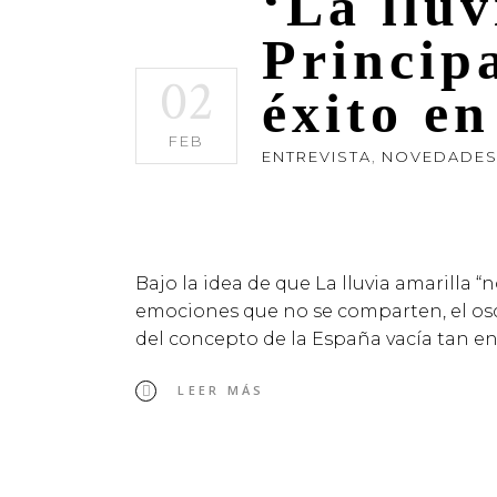
‘La lluv
Princip
02
éxito e
FEB
ENTREVISTA
,
NOVEDADE
Bajo la idea de que La lluvia amarilla 
emociones que no se comparten, el osc
del concepto de la España vacía tan en
LEER MÁS