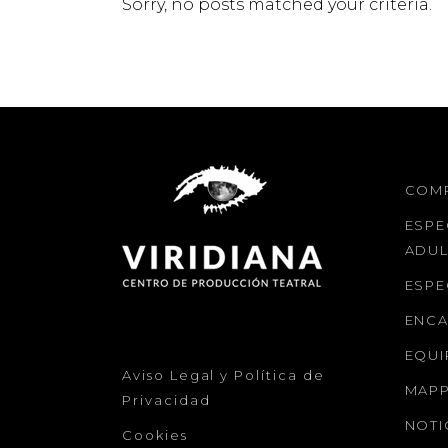
Sorry, no posts matched your criteria.
COM
ESPE
ADU
ESPE
ENC
EQUI
Aviso Legal y Política de
MAPP
Privacidad
NOTI
Cookies