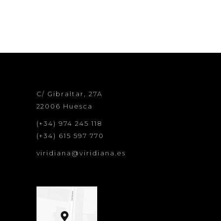
C/ Gibraltar, 27A
22006 Huesca
(+34) 974 245 118
(+34) 615 597 770
viridiana@viridiana.es