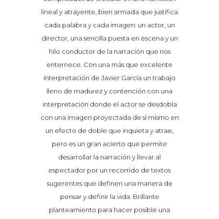
able y
lineal y atrayente, bien armada que justifica
enhor
ras la
cada palabra y cada imagen: un actor, un
mucho
 vieja
director, una sencilla puesta en escena y un
muert
rtes de
hilo conductor de la narración que nos
carpet
ían
enternece. Con una más que excelente
un
ado. El
interpretación de Javier García un trabajo
intere
ién, un
lleno de madurez y contención con una
recorr
nal de
interpretación donde el actor se desdobla
recor
ó en un
con una imagen proyectada de sí mismo en
ambas 
lo trae
un efecto de doble que inquieta y atrae,
moment
zan en
pero es un gran acierto que permite
un re
sa de
desarrollar la narración y llevar al
para
or la
espectador por un recorrido de textos
Vice
stas.
sugerentes que definen una manera de
expe
rudito y
pensar y definir la vida. Brillante
Manuel 
 la
planteamiento para hacer posible una
la