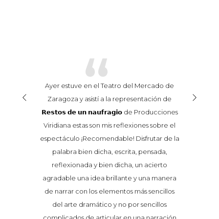
“
ratorio
Ayer estuve en el Teatro del Mercado de
"Resto
A,
Zaragoza y asistí a la representación de
d
penda
𝗥𝗲𝘀𝘁𝗼𝘀 𝗱𝗲 𝘂𝗻 𝗻𝗮𝘂𝗳𝗿𝗮𝗴𝗶𝗼 de Producciones
espe
rbués a
Viridiana estas son mis reflexiones sobre el
dramat
 Vicent.
espectáculo ¡Recomendable! Disfrutar de la
partir 
 Javier
palabra bien dicha, escrita, pensada,
Con la
 Javier
reflexionada y bien dicha, un acierto
García
puro
agradable una idea brillante y una manera
en 
o, no se
de narrar con los elementos más sencillos
sentimi
ma, cada
del arte dramático y no por sencillos
guarda 
a,
complicados de articular en una narración
m