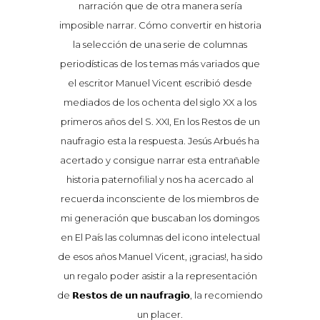
En una
narración que de otra manera sería
moder
en torno
imposible narrar. Cómo convertir en historia
escena 
rtículos
la selección de una serie de columnas
al acto
fue
periodísticas de los temas más variados que
qu
 (la
el escritor Manuel Vicent escribió desde
esc
ingos).
mediados de los ochenta del siglo XX a los
contra
olo la
primeros años del S. XXI, En los Restos de un
Estos
memoria
naufragio esta la respuesta. Jesús Arbués ha
memori
s, son
acertado y consigue narrar esta entrañable
de su
ía, de
historia paternofilial y nos ha acercado al
sobre
e han
recuerda inconsciente de los miembros de
quie
istorias
mi generación que buscaban los domingos
extraíd
, que
en El País las columnas del icono intelectual
y vi
er, de
de esos años Manuel Vicent, ¡gracias!, ha sido
puede
to hacia
un regalo poder asistir a la representación
pensar,
lo tiene
de 𝗥𝗲𝘀𝘁𝗼𝘀 𝗱𝗲 𝘂𝗻 𝗻𝗮𝘂𝗳𝗿𝗮𝗴𝗶𝗼, la recomiendo
una sal
en torno
un placer.
un form