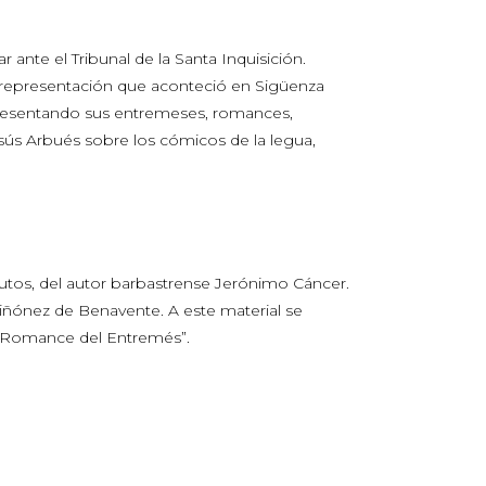
ante el Tribunal de la Santa Inquisición.
a representación que aconteció en Sigüenza
representando sus entremeses, romances,
esús Arbués sobre los cómicos de la legua,
utos, del autor barbastrense Jerónimo Cáncer.
uiñónez de Benavente. A este material se
 “Romance del Entremés”.