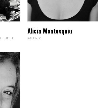
Alicia Montesquiu
 - JEFE
ACTRIZ