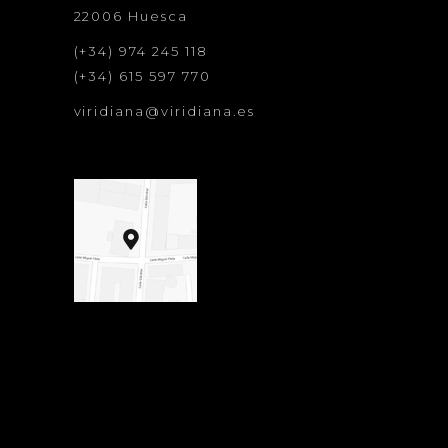
22006 Huesca
(+34) 974 245 118
(+34) 615 597 770
viridiana@viridiana.es