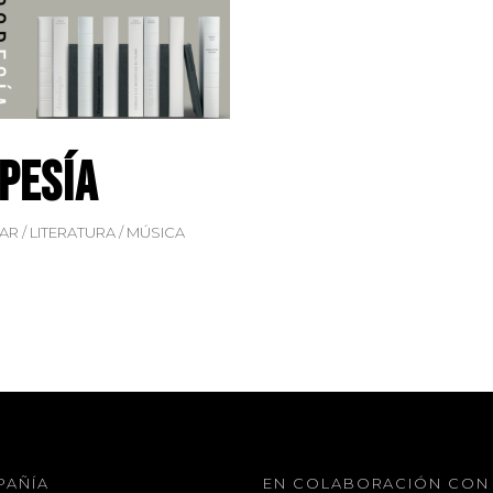
pesía
IAR
LITERATURA
MÚSICA
PAÑÍA
EN COLABORACIÓN CON